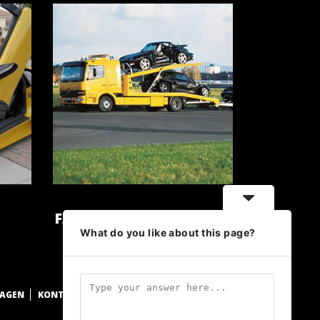
FAHRZEUGTRANSPORTE
What do you like about this page?
WAGEN
KONTAKT
DATENSCHUTZ
IMPRESSUM