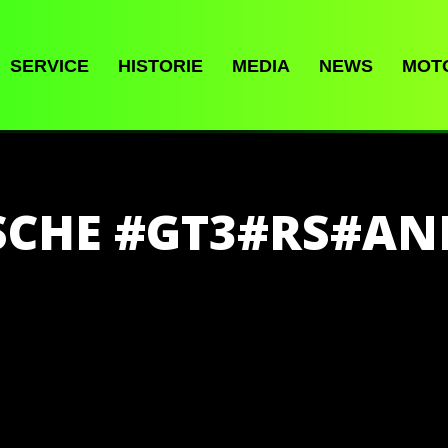
SERVICE
HISTORIE
MEDIA
NEWS
MOT
SCHE #GT3#RS#AN