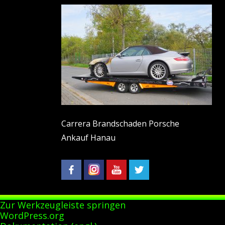
Carrera Brandschaden Porsche
Ankauf Hanau
Zur Werkzeugleiste springen
Über
WordPress.org