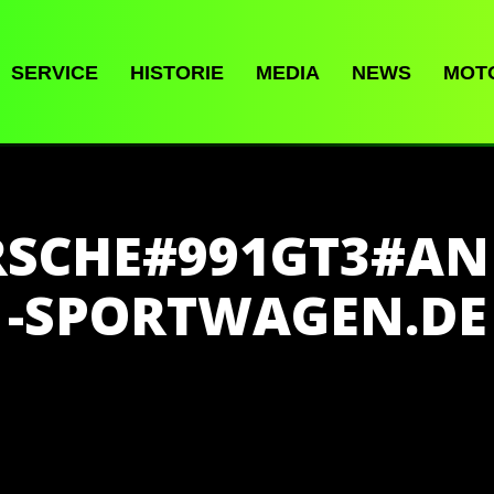
SERVICE
HISTORIE
MEDIA
NEWS
MOT
SCHE#991GT3#A
-SPORTWAGEN.DE