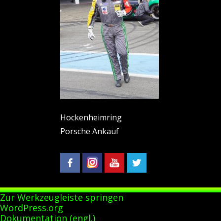
Hockenheimring
Porsche Ankauf
Zur Werkzeugleiste springen
Über
WordPress.org
WordPress
Dokumentation (engl.)