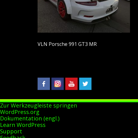
VLN Porsche 991 GT3 MR
Zur Werkzeugleiste springen
Über
WordPress.org
WordPress
Dokumentation (engl.)
Learn WordPress
Support
Feedback